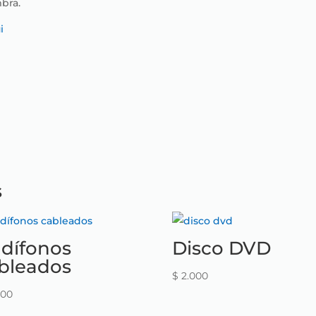
bra.
i
s
dífonos
Disco DVD
bleados
$
2.000
000