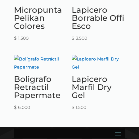
Micropunta
Lapicero
Pelikan
Borrable Offi
Colores
Esco
$
1.500
$
3.500
Boligrafo
Lapicero
Retractil
Marfil Dry
Papermate
Gel
$
6.000
$
1.500