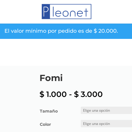
El valor mínimo por pedido es de
$
20.000
.
Fomi
Rango
$
1.000
-
$
3.000
de
precios
Tamaño
desde
$ 1.000
Color
hasta