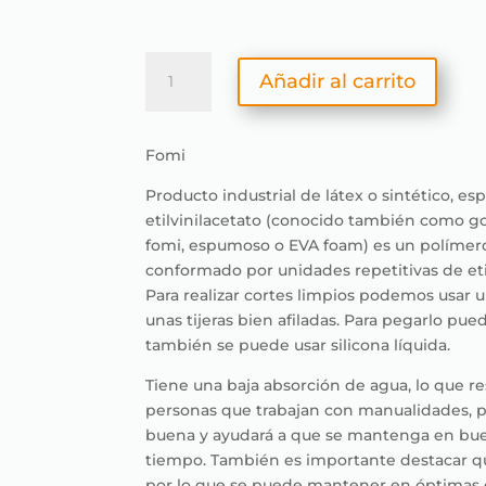
$ 3.000
Fomi
Añadir al carrito
cantidad
Fomi
Producto industrial de látex o sintético, es
etilvinilacetato (conocido también como g
fomi, espumoso o EVA foam) es un polímer
conformado por unidades repetitivas de etil
Para realizar cortes limpios podemos usar 
unas tijeras bien afiladas. Para pegarlo pued
también se puede usar silicona líquida.
Tiene una baja absorción de agua, lo que res
personas que trabajan con manualidades, pu
buena y ayudará a que se mantenga en bu
tiempo. También es importante destacar qu
por lo que se puede mantener en óptimas c