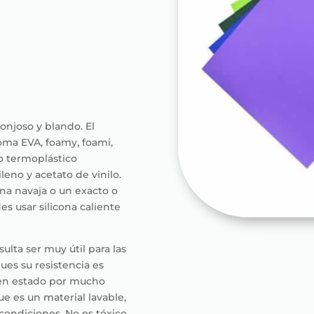
ponjoso y blando. El
oma EVA, foamy, foami,
o termoplástico
eno y acetato de vinilo.
una navaja o un exacto o
es usar silicona caliente
ulta ser muy útil para las
es su resistencia es
en estado por mucho
e es un material lavable,
ondiciones. No es tóxico,